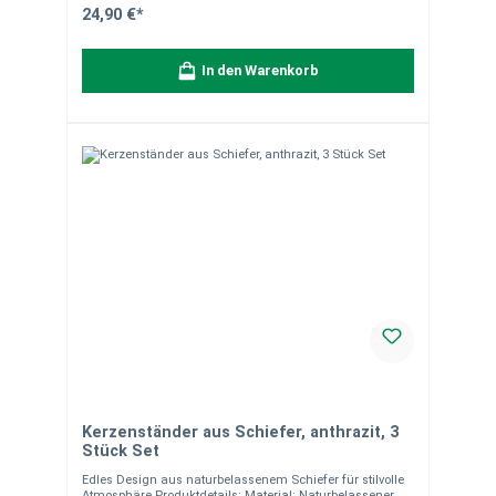
Quarzadern und Farbunterschiede sind charakteristisch
24,90 €*
für Naturstein und unterstreichen die Einzigartigkeit
jedes Stücks. Verpackungseinheit: 1 Stück. Bei Fragen
stehen wir Ihnen gerne zur Verfügung.
In den Warenkorb
Kerzenständer aus Schiefer, anthrazit, 3
Stück Set
Edles Design aus naturbelassenem Schiefer für stilvolle
Atmosphäre Produktdetails: Material: Naturbelassener