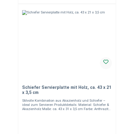
Schiefer Servierplatte mit Holz, ca. 43 x 21
x 3,5 cm
Stilvolle Kombination aus Akazienholz und Schiefer –
ideal zum Servieren Produktdetails: Material: Schiefer &
Akazienholz Maße: ca. 43 x 31 x 3,5 cm Farbe: Anthrazit
(Schiefer) und Naturbraun (Akazienholz) Nicht
spülmaschinengeeignet – leichte Reinigung per Hand
Ideal für Käseplatten, Tapas, Antipasti oder Sushi
Hinweise:Da alle unsere Natursteinprodukte
handgearbeitet sind, kann es zu leichten Abweichungen