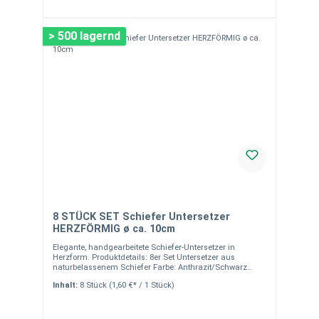
> 500 lagernd
8 STÜCK SET Schiefer Untersetzer
HERZFÖRMIG ø ca. 10cm
Elegante, handgearbeitete Schiefer-Untersetzer in
Herzform. Produktdetails: 8er Set Untersetzer aus
naturbelassenem Schiefer Farbe: Anthrazit/Schwarz
Maße: Durchmesser ca. 10 cm Moosgummifüße auf der
Inhalt:
8 Stück
(1,60 €* / 1 Stück)
Unterseite zum Schutz Ihrer Möbel Gebrochene Kanten
für edles, rustikales Design Vielseitig einsetzbar:
Untersetzer oder Servierplatte für Fingerfood Kreative
Tischkarten-Alternative: Mit Kreide beschreibbar