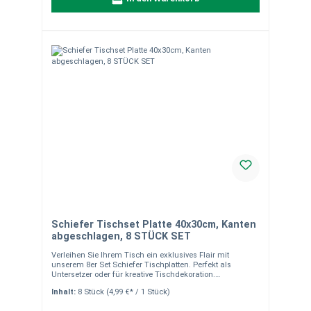
Schiefer Tischset Platte 40x30cm, Kanten
abgeschlagen, 8 STÜCK SET
Verleihen Sie Ihrem Tisch ein exklusives Flair mit
unserem 8er Set Schiefer Tischplatten. Perfekt als
Untersetzer oder für kreative Tischdekoration.
Produkteigenschaften Material: Naturbelassener,
Inhalt:
8 Stück
(4,99 €* / 1 Stück)
handgearbeiteter Schiefer Maße: ca. 40 x 30 cm Design:
Abgeschlagene Kanten für eine natürliche Optik Schutz: