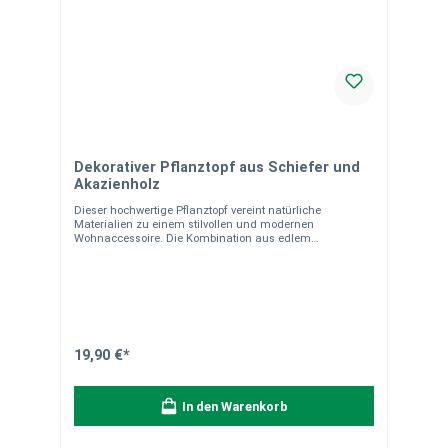
Dekorativer Pflanztopf aus Schiefer und
Akazienholz
Dieser hochwertige Pflanztopf vereint natürliche
Materialien zu einem stilvollen und modernen
Wohnaccessoire. Die Kombination aus edlem
Schieferstein und warmem Akazienholz macht diesen
Topf zu einem dekorativen Blickfang – ob auf dem
Balkon, im Wohnzimmer oder im Büro. Dank des
integrierten Plastikkübels lässt sich der Topf praktisch
bepflanzen und einfach reinigen. Produktdetails:
Material: Schiefer & Akazienholz Maße des Pflanztopfs:
ca. 18,5 × 16,5 × 16 cm (L × B × H) Maße des
herausnehmbaren Plastikeinsatzes: ca. 12,5 × 12,5 × 12,5
19,90 €*
cm Mit integriertem Pflanzeinsatz (Plastikkübel)
Pflegehinweis: Nicht spülmaschinengeeignet
Besonderheiten: Kombination aus Naturstein (Schiefer)
In den Warenkorb
und echtem Holz (Akazie) Jeder Pflanztopf ist ein Unikat
– durch Handarbeit können Form, Farbe, Maserung und
Gewicht leicht variieren Naturstein ist ein Naturprodukt: