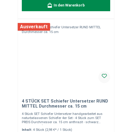
1 Set mit 8 Stück. Bei Fragen stehen wir Ihnen gerne zur
In den Warenkorb
Verfügung.
Ausverkauft
4 STÜCK SET Schiefer Untersetzer RUND
MITTEL Durchmesser ca. 15 cm
4 Stück SET Schiefer Untersetzer handgearbeitet aus
naturbelassenen Schiefer 4er Set - 4 Stück zum SET
PREIS Durchmesser ca. 15 cm anthrazit - schwarz
Moosgummifüchen an der Unterseite zum Schutz Ihrer
Inhalt:
4 Stück
(2,98 €* / 1 Stück)
Möbel edels Design durch gebrochene Kanten als