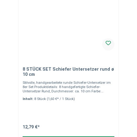
8 STÜCK SET Schiefer Untersetzer rund ø
10 cm
Stilvolle, handgearbeitete runde Schiefer-Untersetzer im
8er Set Produktdetails: 8 handgefertigte Schiefer-
Untersetzer Rund, Durchmesser: ca. 10 cm Farbe:
Anthrazit / Schwarz Moosgummifüße auf der Unterseite
Inhalt:
8 Stück
(1,60 €* / 1 Stück)
zum Schutz Ihrer Möbel Gebrochene Kanten für ein edles,
rustikales Design Vielseitig einsetzbar: als Untersetzer
oder Servierplatte für Fingerfood Kreative Tischkarten-
Alternative: Mit Kreide beschreibbar Versandkostenfrei
deutschlandweit (außer Inselzustellung) Hinweise:Alle
unsere Dekoartikel sind handgearbeitet aus echtem
Naturstein. Leichte Abweichungen in Form, Farbe,
12,79 €*
Maserung und Struktur sind möglich. Bilder dienen nur
zur Veranschaulichung. Die Verpackungseinheit beträgt