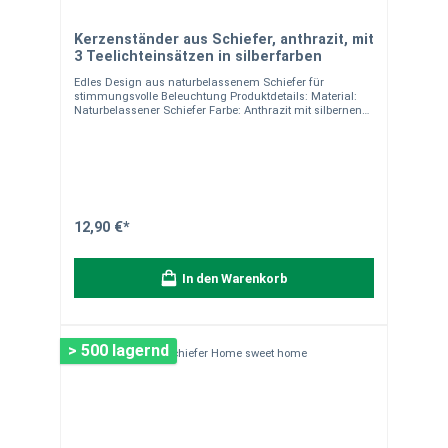
Kerzenständer aus Schiefer, anthrazit, mit
3 Teelichteinsätzen in silberfarben
Edles Design aus naturbelassenem Schiefer für
stimmungsvolle Beleuchtung Produktdetails: Material:
Naturbelassener Schiefer Farbe: Anthrazit mit silbernen
Teelichteinsätzen Maße: ca. 20 x 8 x 2 cm Teelichter nicht
im Lieferumfang enthalten Handgefertigt, jeder
Kerzenständer ist ein Unikat Ideal für Wohnzimmer,
Esszimmer oder als Tischdeko Hinweise:Da unsere
Natursteinprodukte handgefertigt sind, können sie in
Form, Farbe, Maserung und Gewicht leicht variieren.
Solche natürlichen Unterschiede machen jedes Stück
einzigartig und sind kein Reklamationsgrund.
12,90 €*
Verpackungseinheit: 1 Kerzenständer. Bei Fragen stehen
wir Ihnen gerne zur Verfügung.
In den Warenkorb
> 500 lagernd