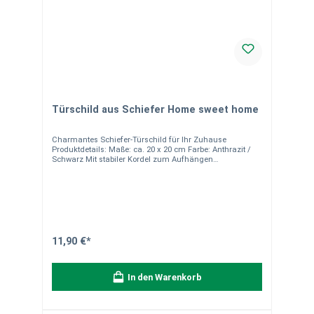
Türschild aus Schiefer Home sweet home
Charmantes Schiefer-Türschild für Ihr Zuhause
Produktdetails: Maße: ca. 20 x 20 cm Farbe: Anthrazit /
Schwarz Mit stabiler Kordel zum Aufhängen
Hinweise:Alle unsere Schieferprodukte sind
handgefertigt, wodurch jedes Stück einzigartig ist.
Abweichungen in Farbe, Maserung und Gewicht sowie
natürliche Eigenschaften wie Quarzadern sind ein
Zeichen der Individualität des Materials. Bitte beachten
Sie die Produktbeschreibung. Verpackungseinheit: 1
Stück. Bei Fragen stehen wir Ihnen gerne zur Verfügung.
11,90 €*
In den Warenkorb