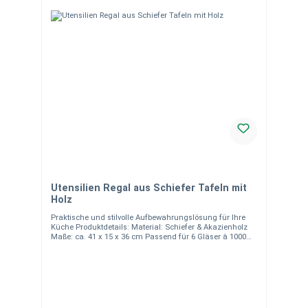
Utensilien Regal aus Schiefer Tafeln mit
Holz
Praktische und stilvolle Aufbewahrungslösung für Ihre
Küche Produktdetails: Material: Schiefer & Akazienholz
Maße: ca. 41 x 15 x 36 cm Passend für 6 Gläser à 1000
ml (Gläser nicht im Lieferumfang enthalten) Robuste und
elegante Kombination aus Naturmaterialien Ideal als
Utensilienhalter oder Gewürzregal Nicht
spülmaschinengeeignet – einfache Reinigung per Hand
Hinweise:Unsere Natursteinprodukte sind handgearbeitet,
daher können sie in Form, Farbe, Maserung und Gewicht
leicht variieren. Diese natürlichen Abweichungen wie