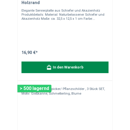
Holzrand
Elegante Servierplatte aus Schiefer und Akazienholz
Produktdetails: Material: Naturbelassener Schiefer und
Akazienholz Maße: ca. 32,5 x 12,5 x 1 cm Farbe:
Anthrazit/Schwarz (Schiefer) und Naturbraun
(Akazienholz) Nicht spülmaschinengeeignet – einfache
Reinigung per Hand Ideal zum Servieren von Käse,
Antipasti, Tapas oder Sushi Hinweise:Naturstein ist ein
Naturprodukt, daher kann es zu leichten Abweichungen
in Farbe, Maserung und Struktur kommen. Diese
Besonderheiten wie Quarzadern und Farbunterschiede
machen jedes Stück einzigartig und stellen keinen
16,90 €*
Mangel dar. Unsere Bilder dienen nur zur
Veranschaulichung, und die Verpackungseinheit ist 1
Stück, sofern nicht anders angegeben. Für Fragen stehen
In den Warenkorb
wir Ihnen gerne zur Verfügung.
> 500 lagernd