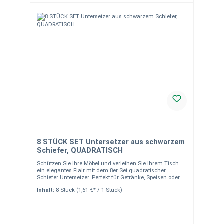
Quarzadern, Poren, Farb- und Strukturunterschiede sowie
Einschlüsse sind typisch und kein Reklamationsgrund
Abweichungen zwischen Produktfoto und tatsächlicher
Ausführung sind möglich – die Bilder dienen als
Anschauung Verpackungseinheit: 1 Stück
8 STÜCK SET Untersetzer aus schwarzem
Schiefer, QUADRATISCH
Schützen Sie Ihre Möbel und verleihen Sie Ihrem Tisch
ein elegantes Flair mit dem 8er Set quadratischer
Schiefer Untersetzer. Perfekt für Getränke, Speisen oder
als kreative Tischkarten. Produkteigenschaften Material:
Inhalt:
8 Stück
(1,61 €* / 1 Stück)
Handgearbeiteter, naturbelassener Schiefer Maße: 10 x 10
x 0,5 cm Farbe: Anthrazit/Schwarz Design: Edle Optik
durch gebrochene Kanten Schutz: Moosgummifüßchen
an der Unterseite schonen Ihre Möbel
Einsatzmöglichkeiten Untersetzer: Ideal für Gläser,