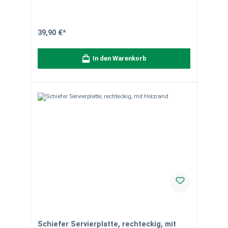
Moosgummifüßchen an der Unterseite zum Schutz Ihrer
Möbel Pflegehinweis: Nicht spülmaschinengeeignet
Einsatzmöglichkeiten Tischdekoration: Perfekt als
stilvolle Unterlage für Teller, Gläser oder Schalen
Servieren: Ideal für Buffets, Käseplatten oder Fingerfood-
39,90 €*
Präsentationen DIY-Deko: Mit Kreide beschreibbar – für
Menüs, Namensschilder oder kreative Designs
Besonderheiten Das Set kombiniert die Natürlichkeit von
In den Warenkorb
Schiefer mit praktischen Funktionen. Die
abgeschlagenen Kanten verleihen jeder Platte ein
einzigartiges Aussehen, ideal für gehobene Anlässe oder
den täglichen Gebrauch. Vorteile Hochwertiges
Naturprodukt Vielseitig einsetzbar Edles und zeitloses
Design
Schiefer Servierplatte, rechteckig, mit