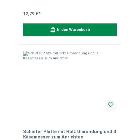
Versandkostenfrei deutschlandweit (außer
Inselzustellung) Hinweise:Alle unsere Dekoartikel sind
handgearbeitet aus Naturstein. Leichte Abweichungen in
12,79 €*
Form, Farbe, Maserung und Struktur sind möglich. Bitte
beachten Sie, dass die Bilder als Dekorationsbeispiele
dienen. Bei Fragen stehen wir Ihnen gerne zur
In den Warenkorb
Verfügung.
Schiefer Platte mit Holz Umrandung und 3
Käsemesser zum Anrichten