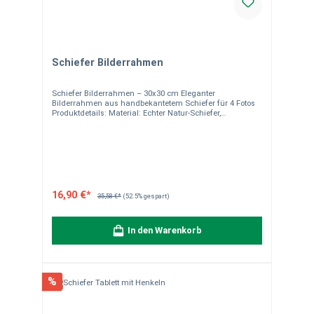
Schiefer Bilderrahmen
Schiefer Bilderrahmen – 30x30 cm Eleganter
Bilderrahmen aus handbekantetem Schiefer für 4 Fotos
Produktdetails: Material: Echter Natur-Schiefer,
handbekantet Maße: 30 x 30 cm 4 Foto-Ausschnitte (9,5 x
9,5 cm) Unikat durch natürliche Maserung und Struktur
Rustikale, zeitlose Optik – ideal als Dekoration oder
Geschenk Versandkostenfrei deutschlandweit (außer
Inselzustellung) Hinweise:Da unsere Dekoartikel
handgefertigt aus Naturstein sind, können sie in Form,
Farbe und Struktur leicht variieren. Bilder dienen als
Dekorationsbeispiel. Bitte beachten Sie, dass es sich,
16,90 €*
35,58 €*
(52.5% gespart)
wenn nicht anders angegeben, immer um ein
Einzelstück handelt. Bei Fragen stehen wir Ihnen gerne
zur Verfügung.
In den Warenkorb
%