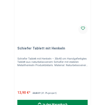
Schiefer Tablett mit Henkeln
Schiefer Tablett mit Henkeln – 30x40 cm Handgefertigtes
Tablett aus naturbelassenem Schiefer mit stabilen
Metallhenkeln Produktdetails: Material: Naturbelassener
Schiefer, handgefertigt Maße: 30 x 40 cm Kanten: Präzise
gesägt für ein edles Finish Integrierte Henkel aus
hochwertigem Metall für stabilen Halt Rustikales und
gleichzeitig elegantes Design Ideal zum Servieren oder
als Dekorationselement Versandkostenfrei
deutschlandweit (außer Inselzustellung) Hinweise:Alle
unsere Dekoartikel sind handgearbeitet aus Naturstein.
Daher können leichte Unterschiede in Form, Farbe,
13,90 €*
23,68 €*
(41.3% gespart)
Maserung und Struktur auftreten. Die Produktbilder
dienen zur Veranschaulichung und zum
Größenvergleich. Verpackungseinheit: 1 Stück. Bei Fragen
In den Warenkorb
können Sie uns gerne kontaktieren.