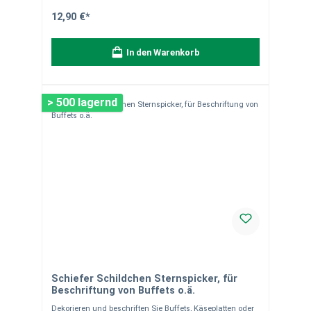
Tassen oder Flaschen Servieren: Perfekt für Fingerfood,
Desserts oder Snacks Tischkarten: Kreativ nutzbar für
12,90 €*
Hochzeiten, Dinnerpartys oder Buffets – mit Kreide
beschriftbar Besonderheiten Die Kombination aus
elegantem Design, hochwertiger Verarbeitung und
In den Warenkorb
vielseitiger Funktionalität macht dieses Set zu einem
Must-have für jeden Haushalt. Vorteile Nachhaltiges
Naturmaterial Stilvolle und praktische Tischdekoration
Vielseitig einsetzbar und wiederverwendbar
> 500 lagernd
Schiefer Schildchen Sternspicker, für
Beschriftung von Buffets o.ä.
Dekorieren und beschriften Sie Buffets, Käseplatten oder