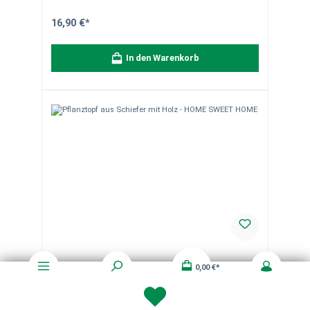
in Form, Farbe, Maserung und Gewicht kommen.
Quarzadern, Poren und Farbunterschiede sind natürliche
Eigenschaften und machen jedes Stück einzigartig. Die
16,90 €*
Abbildungen dienen der Veranschaulichung.
Verpackungseinheit: 1 Stück. Bei Fragen helfen wir Ihnen
gerne weiter.
In den Warenkorb
0,00 €*
Pflanztopf aus Schiefer mit Holz - HOME
SWEET HOME