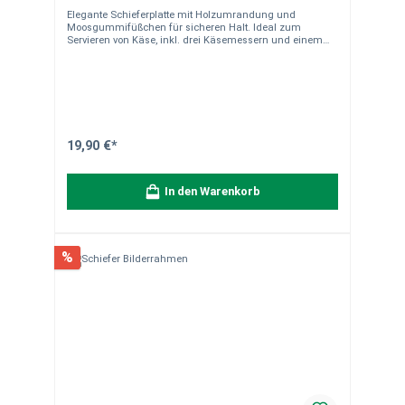
Elegante Schieferplatte mit Holzumrandung und
Moosgummifüßchen für sicheren Halt. Ideal zum
Servieren von Käse, inkl. drei Käsemessern und einem
Spicker. Material: Schieferplatte mit stilvoller
Holzumrandung Zubehör: 3 Käsemesser und Spicker für
optimalen Genuss Schutz: Moosgummifüße an der
Unterseite zum Schutz der Möbel Einsatzbereich: Perfekt
zum Anrichten von Käse oder anderen Speisen Hinweise:
Naturstein kann in Farbe und Maserung leicht variieren
und weist typische Quarzadern und Poren auf, die die
Einzigartigkeit jedes Stückes betonen und keinen Mangel
19,90 €*
darstellen.
In den Warenkorb
%