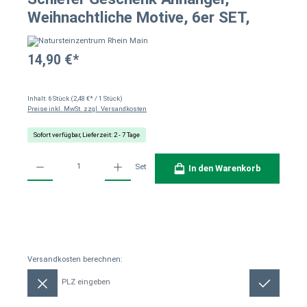
Weihnachtliche Motive, 6er SET,
14,90 €*
Inhalt:
6 Stück
(2,48 €* / 1 Stück)
Preise inkl. MwSt. zzgl. Versandkosten
Sofort verfügbar, Lieferzeit: 2 - 7 Tage
Produkt Anzahl: Gib den gewünschten Wert ein oder benutze die Schaltflächen um die Anzahl
Set
In den Warenkorb
Versandkosten berechnen:
Versandkosten berechnen: