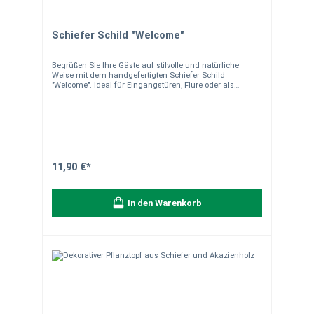
Schiefer Schild "Welcome"
Begrüßen Sie Ihre Gäste auf stilvolle und natürliche
Weise mit dem handgefertigten Schiefer Schild
"Welcome". Ideal für Eingangstüren, Flure oder als
dekoratives Element in Ihrem Zuhause.
Produkteigenschaften Material: Naturbelassener,
handgearbeiteter Schiefer Maße: ca. 25 x 12 cm Design:
Elegantes "Welcome"-Design, passend zu jeder
Einrichtung Aufhängung: Mit robuster Kordel ausgestattet
Einsatzmöglichkeiten Ob als Türschild, dekoratives
Element oder Geschenk – dieses Schieferschild ist
vielseitig einsetzbar. Seine natürliche Optik verleiht jedem
11,90 €*
Raum eine einladende Atmosphäre. Besonderheiten Das
"Welcome"-Schieferschild kombiniert rustikale Eleganz
mit hoher Funktionalität. Handgearbeitet und nachhaltig,
In den Warenkorb
wird es zum Highlight in jedem Zuhause. Vorteile
Hochwertiges Naturprodukt Edle, zeitlose Optik Vielseitig
und langlebig