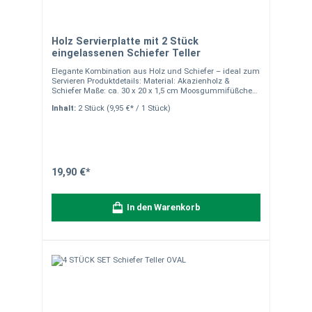
Holz Servierplatte mit 2 Stück
eingelassenen Schiefer Teller
Elegante Kombination aus Holz und Schiefer – ideal zum
Servieren Produktdetails: Material: Akazienholz &
Schiefer Maße: ca. 30 x 20 x 1,5 cm Moosgummifüßchen
zum Schutz Ihrer Möbel Aussparungen an den Seiten für
Inhalt:
2 Stück
(9,95 €* / 1 Stück)
leichteres Greifen Nicht spülmaschinengeeignet Ideal
zum Servieren und Präsentieren von Speisen
Hinweise:Alle unsere Schiefer- und Holzprodukte sind
handgearbeitet und können daher in Form, Farbe und
Maserung leicht variieren. Natürliche Schwankungen im
Stein wie Quarzadern und Einsprengungen machen
jedes Stück einzigartig und stellen keinen Mangel dar.
19,90 €*
Bitte beachten Sie, dass die Abbildung als
Dekorationsbeispiel dient und es sich um ein Einzelstück
handelt. Verpackungseinheit: 1 Stück.
In den Warenkorb