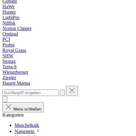
Gutjahr
HaWe
Hunter
LightPro
Nilfisk
Norton Clipper
Optimal
PCI
Probst
Royal Grass
SHW
Stonax
Terra-S
Wienerberger
Ziegler
Hauert Manna
Menü schließen
Kategorien
Muschelkalk
Naturstein