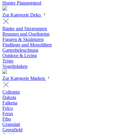
Hunter Planungstool
Zur Kategorie Deko
Bänke und Sitzgruppen
Brunnen und Quellsteine
Figuren & Skulpturen
Findlinge und Monolithen
Gartenbeleuchtung
Outdoor & Living
Tröge
Vogeltränken
Zur Kategorie Marken
Collomix
Dakota
Falkena
Felco
Ferax
Fibo
Granulati
Greenfield