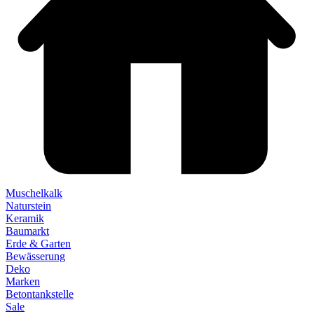
Muschelkalk
Naturstein
Keramik
Baumarkt
Erde & Garten
Bewässerung
Deko
Marken
Betontankstelle
Sale