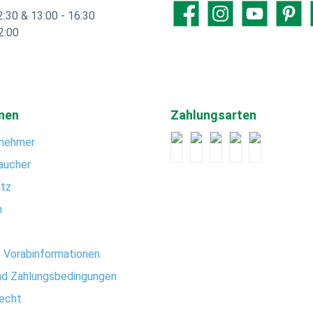
2:30 & 13:00 - 16:30
Facebook
Instagram
YouTube
Pintere
2:00
nen
Zahlungsarten
nehmer
aucher
tz
m
e Vorabinformationen
nd Zahlungsbedingungen
recht