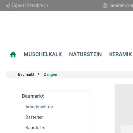
Eigener Steinbruch
Familienunt
springen
Zur Hauptnavigation springen
MUSCHELKALK
NATURSTEIN
KERAMIK
Baumarkt
Zangen
Baumarkt
Arbeitsschutz
Batterien
Baustoffe