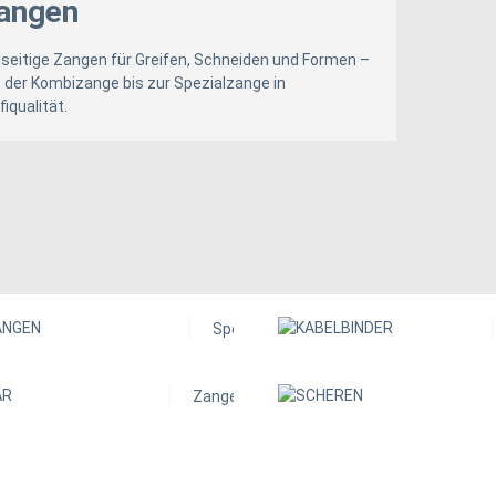
angen
lseitige Zangen für Greifen, Schneiden und Formen –
 der Kombizange bis zur Spezialzange in
fiqualität.
GIPSZANGEN
Spezielle Zangen für Arbeiten im Trock
SANITÄR
Hier klicken!
Zangen für Installationsarbeiten im Sanitä
Hier klicken!