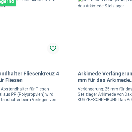
lagernd
ndhalter Fliesenkreuz 4
Arkimede Verlängerun
r Fliesen
mm für das Arkimede
Stelzlager
 Abstandhalter für Fliesen
Verlängerung: 25 mm für das
al aus PP (Polypropylen) wird
Stelzlager Arkimede von Da
standhalter beim Verlegen von
KURZBESCHREIBUNG:Das Ar
n verwendetAbstand: 4 mm
ist ein verstellbares Stelzlag
verschiedenen Grundhöhen. 
Verlängerung 25 mm kann di
Grundhöhe nochmal zusätzl
mm erweitert werden. Mit Z
nivelierbarem Kopf oder