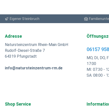
mm) zu
VERWE
im Aus
für Ker
Eigener Steinbruch
Familienunt
ermögl
UNSER BLOG
Handum
für Na
Adresse
Öffnungsz
Mit Anleitung! Wei
VIDEO:
Natursteinzentrum Rhein-Main GmbH
06157 958
Rudolf-Diesel-Straße 7
64319 Pfungstadt
MO, DI, DO, F
17:00
info@natursteinzentrum-rm.de
MI: 07:30 - 1
SA: 08:00 - 1
Shop Service
Informatio