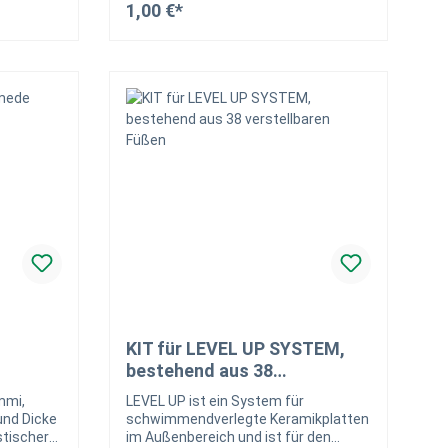
1,00 €*
Gummidämmung für
ie mit
Trittschalldämmung haben Sie mit
orb
In den Warenkorb
ersteller
dem Arkimede System vom Hersteller
nglebige
Dakota eine perfekte und langlebige
en im
Verlegeart für Keramikplatten im
ARTIKEL:
Außenbereich. UNSER BLOGARTIKEL:
n eine
Stelzlager: Im Handumdrehen eine
n- und
neue Terrasse für Naturstein- und
ng!
Keramikfliesen – Mit Anleitung!
KIT für LEVEL UP SYSTEM,
bestehend aus 38
verstellbaren Füßen
mmi,
LEVEL UP ist ein System für
nd Dicke
schwimmendverlegte Keramikplatten
tischer
im Außenbereich und ist für den