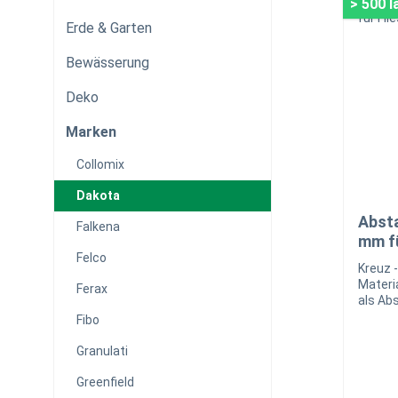
> 500 
Erde & Garten
Bewässerung
Deko
Marken
Collomix
Dakota
Absta
Falkena
mm fü
Felco
Kreuz -
Materi
Ferax
als Ab
Fliese
Fibo
Granulati
Greenfield