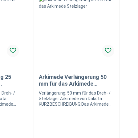
g 25
Arkimede Verlängerung 50
mm für das Arkimede
Stelzlager
 Dreh- /
Verlängerung: 50 mm für das Dreh- /
kota
Stelzlager Arkimede von Dakota
kimede
KURZBESCHREIBUNG:Das Arkimede
er in
ist ein verstellbares Stelzlager in
Durch die
verschiedenen Grundhöhen. Durch die
e
Verlängerung 50 mm kann die
ich um 25
Grundhöhe nochmal zusätzlich um 50
ubehör,
mm erweitert werden. Mit Zubehör,
nivelierbarem Kopf oder