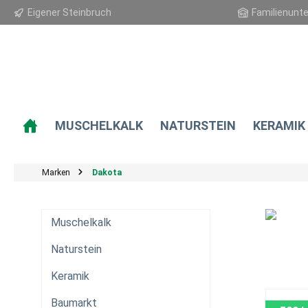
Eigener Steinbruch
Familienunt
springen
Zur Hauptnavigation springen
MUSCHELKALK
NATURSTEIN
KERAMIK
Marken
Dakota
Muschelkalk
Naturstein
Keramik
Baumarkt