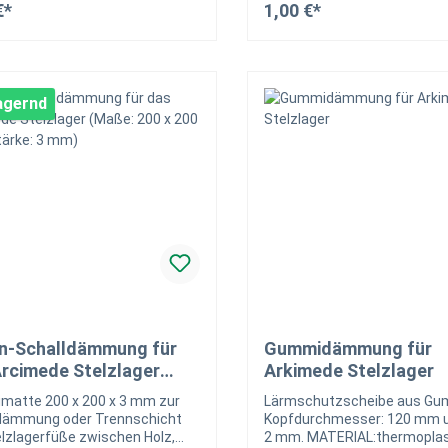
€*
1,00 €*
Gummidämmung für
Trittschalldämmung haben S
In den Warenkorb
In den Warenk
dem Arkimede System vom H
Dakota eine perfekte und la
Verlegeart für Keramikplatt
lagernd
Außenbereich. UNSER BLOG
Stelzlager: Im Handumdrehe
neue Terrasse für Naturstei
Keramikfliesen – Mit Anleitu
n-Schalldämmung für
Gummidämmung für
rcimede Stelzlager
Arkimede Stelzlager
: 200 x 200 mm, Stärke:
atte 200 x 200 x 3 mm zur
Lärmschutzscheibe aus Gu
)
dämmung oder Trennschicht
Kopfdurchmesser: 120 mm u
elzlagerfüße zwischen Holz,
2 mm. MATERIAL:thermoplas