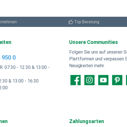
Fugenmaße die Fuge vollfläch
r Verfügung.
und nicht, wie bei anderen 
NDUNG/VORTEILE: Für Böden
der Fugenhalter zwischen de
senbereich, Terrassen. Ideal
eine Sollbruchstelle darstellt
amikfliesen. Der Sockel
ernehmen
Top Beratung
icht die richtige Entwässerung.
ARTIKEL: Stelzlager: Im
drehen eine neue Terrasse
turstein- und Keramikfliesen –
eiten
Unsere Communities
tere Infos in diesem
https://youtu.be/6KbMwsqiLgQ
Folgen Sie uns auf unseren S
 950 0
Plattformen und verpassen S
Neuigkeiten mehr.
R: 07:30 - 12:30 & 13:00 -
2:30 & 13:00 - 16:30
Facebook
Instagram
YouTube
Pintere
2:00
nen
Zahlungsarten