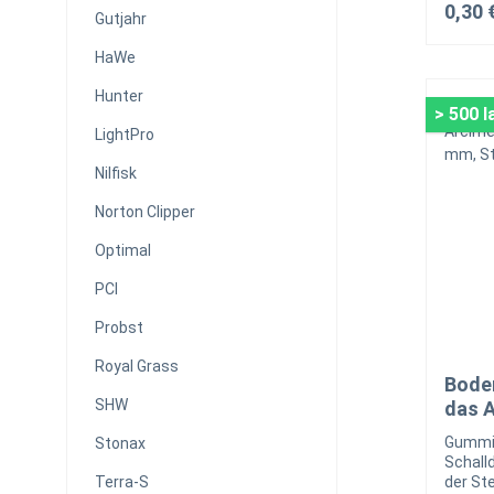
0,30 
Gutjahr
HaWe
Hunter
> 500 
LightPro
Nilfisk
Norton Clipper
Optimal
PCI
Probst
Royal Grass
Bode
SHW
das A
(Maße
Gummim
Stonax
3 mm
Schall
Terra-S
der St