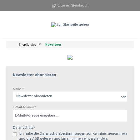
alt springen
Eigener Steinbruch
Shop Service
Newsletter
Newsletter abonnieren
Aktion *
E-Mail-Adresse*
Datenschutz*
Ich habe die
Datenschutzbestimmungen
zur Kenntnis genommen
und die
AGB
gelesen und bin mit ihnen einverstanden.