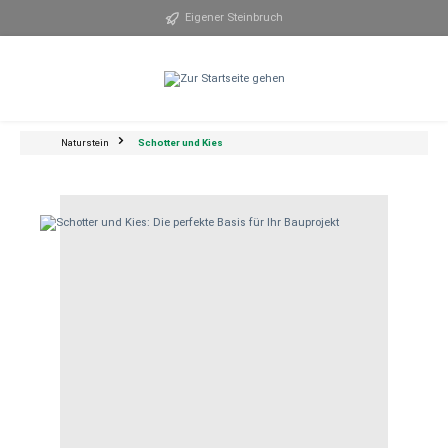
alt springen
Eigener Steinbruch
Naturstein
Schotter und Kies