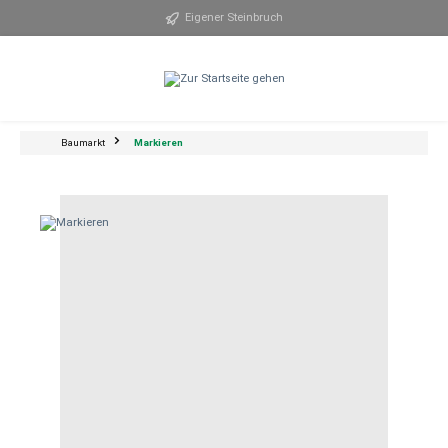
alt springen
Eigener Steinbruch
Baumarkt
Markieren