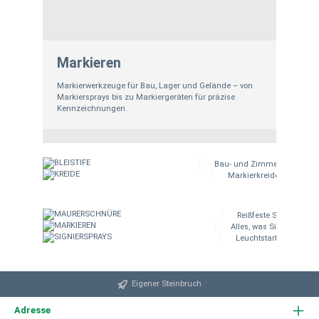
Markieren
Markierwerkzeuge für Bau, Lager und Gelände – von
Markiersprays bis zu Markiergeräten für präzise
Kennzeichnungen.
BLEISTIFE
KREIDE
Bau- und Zimmermannsbleis
Markierkreide für Holz, 
MAURERSCH
Hier klicken!
MARKIEREN
Hier klicken!
SIGNIERSPR
Reißfeste Schnüre für
Alles, was Sie für sich
Leuchtstarke Sprays f
Hier klicken!
Hier klicken!
Hier klicken!
Eigener Steinbruch
Adresse