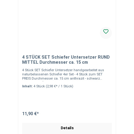
4 STÜCK SET Schiefer Untersetzer RUND
MITTEL Durchmesser ca. 15 cm
4 Stück SET Schiefer Untersetzer handgearbeitet aus
naturbelassenen Schiefer 4er Set - 4 Stück zum SET
PREIS Durchmesser ca. 15 cm anthrazit - schwarz
Moosgummifüchen an der Unterseite zum Schutz Ihrer
Inhalt:
4 Stück
(2,98 €* / 1 Stück)
Möbel edels Design durch gebrochene Kanten als
Untersetzer oder zum Anrichten von Speisen, Fingerfood
o.ä. orginelle Tischkarten Variante für Hochzeit oder
Dinner, einfach mit Kreide beschriften Nicht
Spülmaschinen geeignet! Kontakt Für individuelle
Angebote und Beratung stehen wir Ihnen gerne zur
VerfügungKontaktformular I info@natursteinzentrum-
11,90 €*
rm.de I 06157 9589500
Details