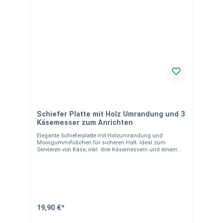
Schiefer Platte mit Holz Umrandung und 3
Käsemesser zum Anrichten
Elegante Schieferplatte mit Holzumrandung und
Moosgummifüßchen für sicheren Halt. Ideal zum
Servieren von Käse, inkl. drei Käsemessern und einem
Spicker. Material: Schieferplatte mit stilvoller
Holzumrandung Zubehör: 3 Käsemesser und Spicker für
optimalen Genuss Schutz: Moosgummifüße an der
Unterseite zum Schutz der Möbel Einsatzbereich: Perfekt
zum Anrichten von Käse oder anderen Speisen Hinweise:
Naturstein kann in Farbe und Maserung leicht variieren
und weist typische Quarzadern und Poren auf, die die
Einzigartigkeit jedes Stückes betonen und keinen Mangel
19,90 €*
darstellen.