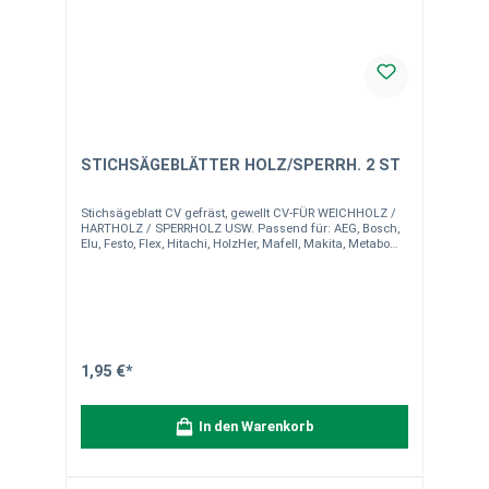
STICHSÄGEBLÄTTER HOLZ/SPERRH. 2 ST
Stichsägeblatt CV gefräst, gewellt CV-FÜR WEICHHOLZ /
HARTHOLZ / SPERRHOLZ USW. Passend für: AEG, Bosch,
Elu, Festo, Flex, Hitachi, HolzHer, Mafell, Makita, Metabo
Ausführung: T 119 B, Sperrholz, Holzfaserplatten,
Isolationsmaterial, Kusto bis 25 mm Länge: 55mm
Inhalt: 2 Stück pro Packung
1,95 €*
In den Warenkorb