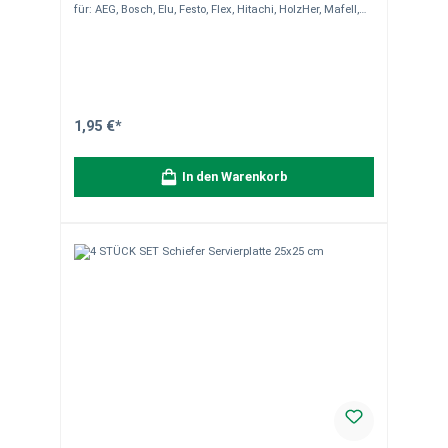
für: AEG, Bosch, Elu, Festo, Flex, Hitachi, HolzHer, Mafell,
Makita, Metabo Länge: 75 mm Schnitt: rauh Ausführung:
T 111C für Weich-, Hartholz, Kusto bis 60 mm Inhalt: 2
Stück pro Packung
1,95 €*
In den Warenkorb