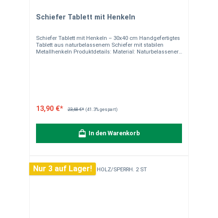
Schiefer Tablett mit Henkeln
Schiefer Tablett mit Henkeln – 30x40 cm Handgefertigtes
Tablett aus naturbelassenem Schiefer mit stabilen
Metallhenkeln Produktdetails: Material: Naturbelassener
Schiefer, handgefertigt Maße: 30 x 40 cm Kanten: Präzise
gesägt für ein edles Finish Integrierte Henkel aus
hochwertigem Metall für stabilen Halt Rustikales und
gleichzeitig elegantes Design Ideal zum Servieren oder
als Dekorationselement Versandkostenfrei
deutschlandweit (außer Inselzustellung) Hinweise:Alle
unsere Dekoartikel sind handgearbeitet aus Naturstein.
Daher können leichte Unterschiede in Form, Farbe,
13,90 €*
23,68 €*
(41.3% gespart)
Maserung und Struktur auftreten. Die Produktbilder
dienen zur Veranschaulichung und zum
Größenvergleich. Verpackungseinheit: 1 Stück. Bei Fragen
In den Warenkorb
können Sie uns gerne kontaktieren.
Nur 3 auf Lager!