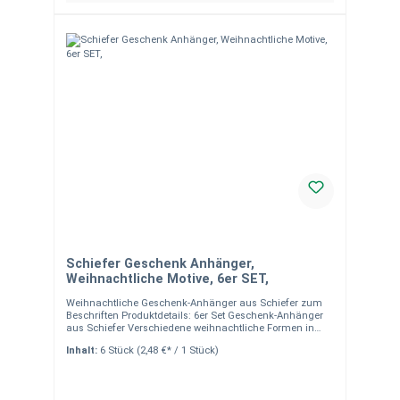
Schiefer Geschenk Anhänger,
Weihnachtliche Motive, 6er SET,
Weihnachtliche Geschenk-Anhänger aus Schiefer zum
Beschriften Produktdetails: 6er Set Geschenk-Anhänger
aus Schiefer Verschiedene weihnachtliche Formen in
einem Set Maße: ca. 7 x 7 cm pro Anhänger Ideal zum
Inhalt:
6 Stück
(2,48 €* / 1 Stück)
Beschriften mit Kreide oder Kreidestift Nicht
spülmaschinengeeignet Perfekt als Dekoration oder
individuelle Geschenkverzierung Hinweise:Alle unsere
Produkte aus Naturstein sind handgearbeitet, was zu