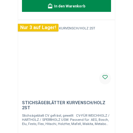
In den Warenkorb
Nur 3 auf Lager!
STICHSÄGEBLÄTTER KURVENSCH/HOLZ
2ST
Stichsägeblatt CV gefräst, gewellt CV-FÜR WEICHHOLZ /
HARTHOLZ / SPERRHOLZ USW. Passend für: AEG, Bosch,
Elu, Festo, Flex, Hitachi, HolzHer, Mafell, Makita, Metabo
Schnitt: Kurvenschnitt Ausführung: T 119 BO, Holz und
Kusto bis 20 mm Länge: 55 mm Inhalt: 2 Stück pro