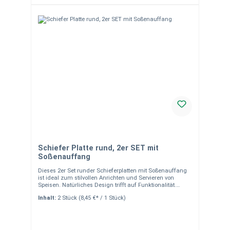
Schiefer Platte rund, 2er SET mit
Soßenauffang
Dieses 2er Set runder Schieferplatten mit Soßenauffang
ist ideal zum stilvollen Anrichten und Servieren von
Speisen. Natürliches Design trifft auf Funktionalität.
Produktdetails: 2er Set runde Schieferplatten mit
Inhalt:
2 Stück
(8,45 €* / 1 Stück)
Soßenauffang Durchmesser: ca. 30 cm Material:
Naturbelassener Schiefer, handgearbeitet Farbe: Anthrazit
/ Schwarz Nicht spülmaschinengeeignet – einfache
Reinigung per Hand Vielseitig einsetzbar als
Servierplatten für Käse, Fleisch, Sushi oder Antipasti