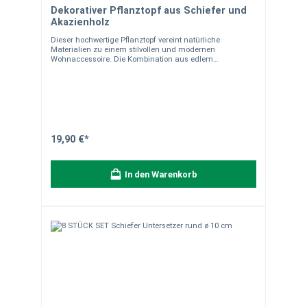
Dekorativer Pflanztopf aus Schiefer und
Akazienholz
Dieser hochwertige Pflanztopf vereint natürliche
Materialien zu einem stilvollen und modernen
Wohnaccessoire. Die Kombination aus edlem
Schieferstein und warmem Akazienholz macht diesen
Topf zu einem dekorativen Blickfang – ob auf dem
Balkon, im Wohnzimmer oder im Büro. Dank des
integrierten Plastikkübels lässt sich der Topf praktisch
bepflanzen und einfach reinigen. Produktdetails:
Material: Schiefer & Akazienholz Maße des Pflanztopfs:
ca. 18,5 × 16,5 × 16 cm (L × B × H) Maße des
herausnehmbaren Plastikeinsatzes: ca. 12,5 × 12,5 × 12,5
19,90 €*
cm Mit integriertem Pflanzeinsatz (Plastikkübel)
Pflegehinweis: Nicht spülmaschinengeeignet
Besonderheiten: Kombination aus Naturstein (Schiefer)
In den Warenkorb
und echtem Holz (Akazie) Jeder Pflanztopf ist ein Unikat
– durch Handarbeit können Form, Farbe, Maserung und
Gewicht leicht variieren Naturstein ist ein Naturprodukt:
Quarzadern, Poren, Farb- und Strukturunterschiede sowie
Einschlüsse sind typisch und kein Reklamationsgrund
Abweichungen zwischen Produktfoto und tatsächlicher
Ausführung sind möglich – die Bilder dienen als
Anschauung Verpackungseinheit: 1 Stück