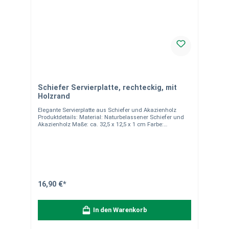
Schiefer Servierplatte, rechteckig, mit
Holzrand
Elegante Servierplatte aus Schiefer und Akazienholz
Produktdetails: Material: Naturbelassener Schiefer und
Akazienholz Maße: ca. 32,5 x 12,5 x 1 cm Farbe:
Anthrazit/Schwarz (Schiefer) und Naturbraun
(Akazienholz) Nicht spülmaschinengeeignet – einfache
Reinigung per Hand Ideal zum Servieren von Käse,
Antipasti, Tapas oder Sushi Hinweise:Naturstein ist ein
Naturprodukt, daher kann es zu leichten Abweichungen
in Farbe, Maserung und Struktur kommen. Diese
Besonderheiten wie Quarzadern und Farbunterschiede
machen jedes Stück einzigartig und stellen keinen
16,90 €*
Mangel dar. Unsere Bilder dienen nur zur
Veranschaulichung, und die Verpackungseinheit ist 1
Stück, sofern nicht anders angegeben. Für Fragen stehen
In den Warenkorb
wir Ihnen gerne zur Verfügung.