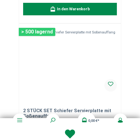
In den Warenkorb
> 500 lagernd
2 STÜCK SET Schiefer Servierplatte mit
Soßenauffang
0,00 €*
Elegantes Servier-Set für stilvolles Anrichten
Produktdetails: Farbe: Anthrazit / Schwarz Maße: ca. 25 x
25 cm Gebrochene Kanten für edles Design
Moosgummifüßchen an der Unterseite zum Schutz Ihrer