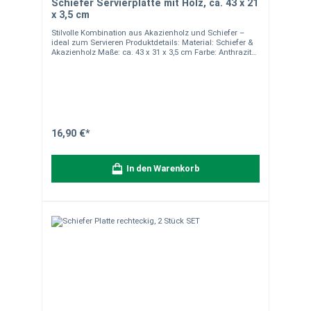
Schiefer Servierplatte mit Holz, ca. 43 x 21
x 3,5 cm
Stilvolle Kombination aus Akazienholz und Schiefer –
ideal zum Servieren Produktdetails: Material: Schiefer &
Akazienholz Maße: ca. 43 x 31 x 3,5 cm Farbe: Anthrazit
(Schiefer) und Naturbraun (Akazienholz) Nicht
spülmaschinengeeignet – leichte Reinigung per Hand
Ideal für Käseplatten, Tapas, Antipasti oder Sushi
Hinweise:Da alle unsere Natursteinprodukte
handgearbeitet sind, kann es zu leichten Abweichungen
in Form, Farbe, Maserung und Gewicht kommen.
Quarzadern, Poren und Farbunterschiede sind natürliche
Eigenschaften und machen jedes Stück einzigartig. Die
16,90 €*
Abbildungen dienen der Veranschaulichung.
Verpackungseinheit: 1 Stück. Bei Fragen helfen wir Ihnen
gerne weiter.
In den Warenkorb