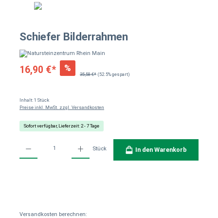
Schiefer Bilderrahmen
%
16,90 €*
35,58 €*
(52.5% gespart)
Inhalt:
1 Stück
Preise inkl. MwSt. zzgl. Versandkosten
Sofort verfügbar, Lieferzeit: 2 - 7 Tage
Produkt Anzahl: Gib den gewünschten Wert ein oder benutze die Schaltflächen um die Anzahl
Stück
In den Warenkorb
Versandkosten berechnen: