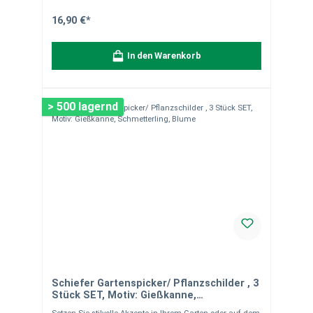
Hinweise:Unsere Natursteinprodukte sind handgearbeitet,
daher können sie in Form, Farbe, Größe und Gewicht
16,90 €*
leicht variieren. Diese natürlichen Unterschiede wie
Quarzadern und Farbabweichungen unterstreichen die
Einzigartigkeit jedes Produkts. Die Bilder dienen zur
In den Warenkorb
Veranschaulichung. Verpackungseinheit: 1 Set (2
Platten). Bei Fragen stehen wir Ihnen gerne zur
Verfügung.
> 500 lagernd
Schiefer Gartenspicker/ Pflanzschilder , 3
Stück SET, Motiv: Gießkanne,
Schmetterling, Blume