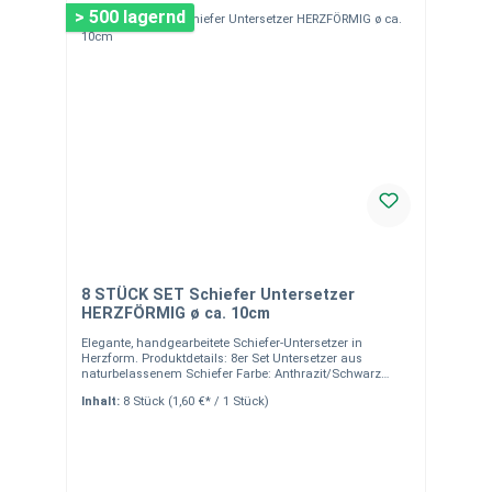
> 500 lagernd
8 STÜCK SET Schiefer Untersetzer
HERZFÖRMIG ø ca. 10cm
Elegante, handgearbeitete Schiefer-Untersetzer in
Herzform. Produktdetails: 8er Set Untersetzer aus
naturbelassenem Schiefer Farbe: Anthrazit/Schwarz
Maße: Durchmesser ca. 10 cm Moosgummifüße auf der
Inhalt:
8 Stück
(1,60 €* / 1 Stück)
Unterseite zum Schutz Ihrer Möbel Gebrochene Kanten
für edles, rustikales Design Vielseitig einsetzbar:
Untersetzer oder Servierplatte für Fingerfood Kreative
Tischkarten-Alternative: Mit Kreide beschreibbar
Versandkostenfrei deutschlandweit (außer
Inselzustellung) Hinweise:Alle unsere Dekoartikel sind