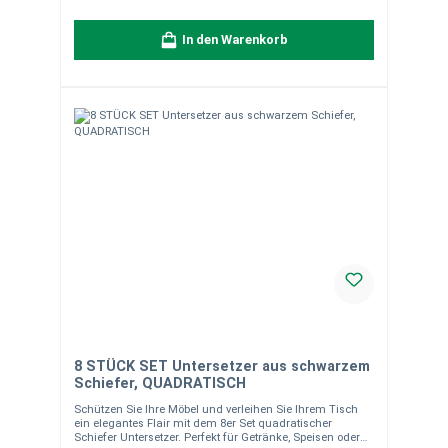
"Welcome"-Schieferschild kombiniert rustikale Eleganz
mit hoher Funktionalität. Handgearbeitet und nachhaltig,
In den Warenkorb
wird es zum Highlight in jedem Zuhause. Vorteile
Hochwertiges Naturprodukt Edle, zeitlose Optik Vielseitig
und langlebig
8 STÜCK SET Untersetzer aus schwarzem
Schiefer, QUADRATISCH
Schützen Sie Ihre Möbel und verleihen Sie Ihrem Tisch
ein elegantes Flair mit dem 8er Set quadratischer
Schiefer Untersetzer. Perfekt für Getränke, Speisen oder