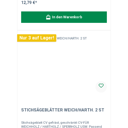
handgearbeitet aus Naturstein. Leichte Abweichungen in
12,79 €*
Form, Farbe, Maserung und Struktur sind möglich. Bitte
beachten Sie, dass die Bilder als Dekorationsbeispiele
dienen. Bei Fragen stehen wir Ihnen gerne zur
In den Warenkorb
Verfügung.
Nur 3 auf Lager!
STICHSÄGEBLÄTTER WEICH/HARTH. 2 ST
Stichsägeblatt CV gefräst, geschränkt CV-FÜR
WEICHHOLZ / HARTHOLZ / SPERRHOLZ USW. Passend