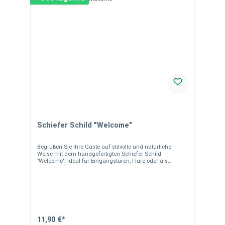
Schiefer Schild "Welcome"
Begrüßen Sie Ihre Gäste auf stilvolle und natürliche
Weise mit dem handgefertigten Schiefer Schild
"Welcome". Ideal für Eingangstüren, Flure oder als
dekoratives Element in Ihrem Zuhause.
Produkteigenschaften Material: Naturbelassener,
handgearbeiteter Schiefer Maße: ca. 25 x 12 cm Design:
Elegantes "Welcome"-Design, passend zu jeder
Einrichtung Aufhängung: Mit robuster Kordel ausgestattet
Einsatzmöglichkeiten Ob als Türschild, dekoratives
Element oder Geschenk – dieses Schieferschild ist
vielseitig einsetzbar. Seine natürliche Optik verleiht jedem
11,90 €*
Raum eine einladende Atmosphäre. Besonderheiten Das