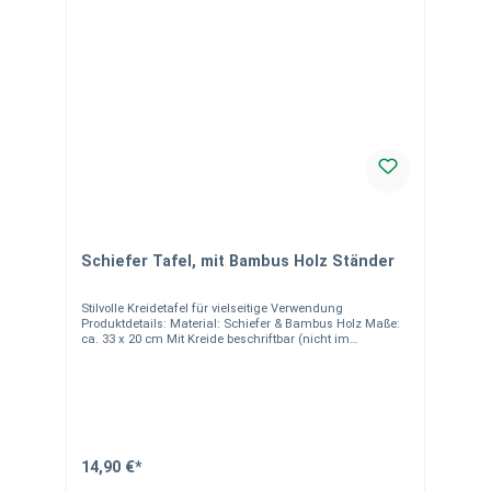
Schiefer Tafel, mit Bambus Holz Ständer
Stilvolle Kreidetafel für vielseitige Verwendung
Produktdetails: Material: Schiefer & Bambus Holz Maße:
ca. 33 x 20 cm Mit Kreide beschriftbar (nicht im
Lieferumfang enthalten) Nicht Spülmaschinen geeignet
Hinweise:Alle unsere Schieferprodukte sind
handgearbeitet, daher können Farbe, Größe und
Maserung leicht variieren. Natursteine wie Schiefer
können Quarzadern und Einschlüsse enthalten, was die
Einzigartigkeit des Produkts unterstreicht.
Verpackungseinheit: 1 Stück. Bei Fragen helfen wir gerne
weiter.
14,90 €*