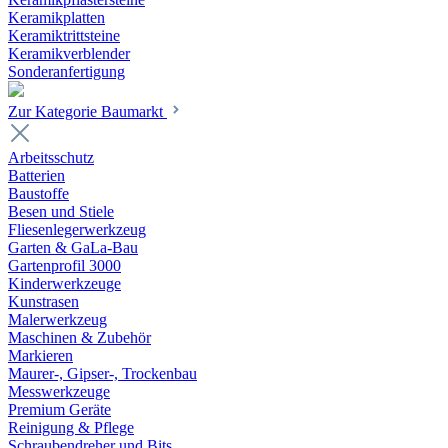
Keramikplatten
Keramiktrittsteine
Keramikverblender
Sonderanfertigung
Zur Kategorie Baumarkt
Arbeitsschutz
Batterien
Baustoffe
Besen und Stiele
Fliesenlegerwerkzeug
Garten & GaLa-Bau
Gartenprofil 3000
Kinderwerkzeuge
Kunstrasen
Malerwerkzeug
Maschinen & Zubehör
Markieren
Maurer-, Gipser-, Trockenbau
Messwerkzeuge
Premium Geräte
Reinigung & Pflege
Schraubendreher und Bits