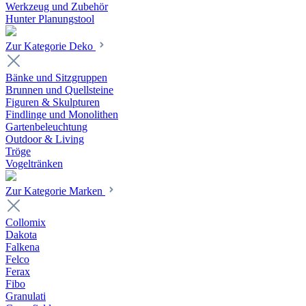
Werkzeug und Zubehör
Hunter Planungstool
Zur Kategorie Deko
Bänke und Sitzgruppen
Brunnen und Quellsteine
Figuren & Skulpturen
Findlinge und Monolithen
Gartenbeleuchtung
Outdoor & Living
Tröge
Vogeltränken
Zur Kategorie Marken
Collomix
Dakota
Falkena
Felco
Ferax
Fibo
Granulati