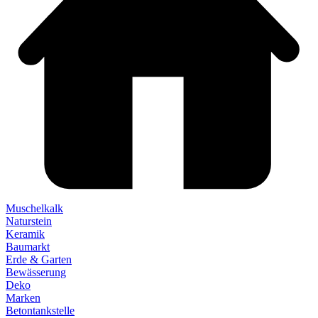
Muschelkalk
Naturstein
Keramik
Baumarkt
Erde & Garten
Bewässerung
Deko
Marken
Betontankstelle