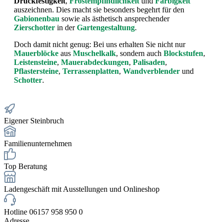
Druckfestigkeit
,
Frostempfindlichkeit
und
Farbigkeit
auszeichnen. Dies macht sie besonders begehrt für den
Gabionenbau
sowie als ästhetisch ansprechender
Zierschotter
in der
Gartengestaltung
.
Doch damit nicht genug: Bei uns erhalten Sie nicht nur
Mauerblöcke
aus
Muschelkalk
, sondern auch
Blockstufen
,
Leistensteine
,
Mauerabdeckungen
,
Palisaden
,
Pflastersteine
,
Terrassenplatten
,
Wandverblender
und
Schotter
.
Eigener Steinbruch
Familienunternehmen
Top Beratung
Ladengeschäft mit Ausstellungen und Onlineshop
Hotline 06157 958 950 0
Adresse