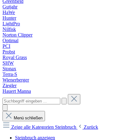
Greenfield
Gutjahr
HaWe
Hunter
LightPro
Nilfisk
Norton Clipper
Optimal
PCI
Probst
Royal Grass
SHW
Stonax
Terra-S
Wienerberger
Ziegler
Hauert Manna
Menü schließen
Zeige alle Kategorien
Steinbruch
Zurück
Steinbruch anzeigen