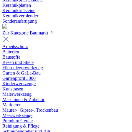
Keramikplatten
Keramiktrittsteine
Keramikverblender
Sonderanfertigung
Zur Kategorie Baumarkt
Arbeitsschutz
Batterien
Baustoffe
Besen und Stiele
Fliesenlegerwerkzeug
Garten & GaLa-Bau
Gartenprofil 3000
Kinderwerkzeuge
Kunstrasen
Malerwerkzeug
Maschinen & Zubehör
Markieren
Maurer-, Gipser-, Trockenbau
Messwerkzeuge
Premium Geräte
Reinigung & Pflege
Schraubendreher und Bits