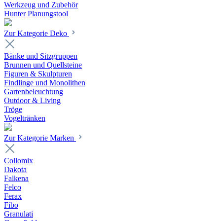
Werkzeug und Zubehör
Hunter Planungstool
Zur Kategorie Deko
Bänke und Sitzgruppen
Brunnen und Quellsteine
Figuren & Skulpturen
Findlinge und Monolithen
Gartenbeleuchtung
Outdoor & Living
Tröge
Vogeltränken
Zur Kategorie Marken
Collomix
Dakota
Falkena
Felco
Ferax
Fibo
Granulati