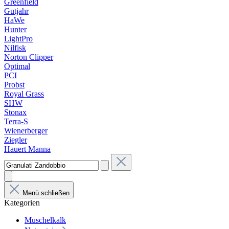
Greenfield
Gutjahr
HaWe
Hunter
LightPro
Nilfisk
Norton Clipper
Optimal
PCI
Probst
Royal Grass
SHW
Stonax
Terra-S
Wienerberger
Ziegler
Hauert Manna
Menü schließen
Kategorien
Muschelkalk