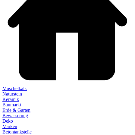
Muschelkalk
Naturstein
Keramik
Baumarkt
Erde & Garten
Bewässerung
Deko
Marken
Betontankstelle