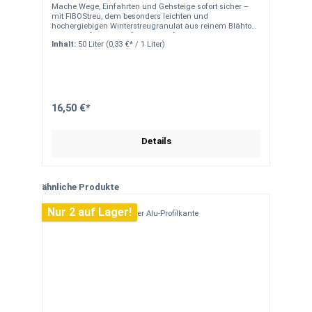
Mache Wege, Einfahrten und Gehsteige sofort sicher –
mit FIBOStreu, dem besonders leichten und
hochergiebigen Winterstreugranulat aus reinem Blähton.
Es wirkt sofort, ist salzfrei, umweltfreundlich und
Inhalt:
50 Liter
(0,33 €* / 1 Liter)
hinterlässt keine Schäden an Belägen, Pflanzen oder
Tierpfoten. Einsatzbereich FIBOStreu eignet sich ideal
für: Gehwege, Einfahrten, Parkplätze und Straßen Private
Haushalte, Gewerbe und öffentliche Einrichtungen
Bereiche mit empfindlichen Belägen oder tierischem
Verkehr Umweltfreundliches und salzfreies Streuen bei
Glätte Anwendungen, bei denen ein schadstofffreies
16,50 €*
Streumittel erforderlich ist Produkteigenschaften
Leichtes Winterstreugranulat aus reinem Blähton Sofort
wirksam gegen Rutschgefahr Hochergiebig: 50 Liter für
Details
ca. 750 m² Streufläche Salzfrei und umweltfreundlich
Wirkt nach der Schneeschmelze als Bodenverbesserer
Schont Tierpfoten und empfindliche Böden Verursacht
keine Schäden auf Wegen Schwimmt in der Kanalisation
auf – verstopft keine Siele Naturbelassen, schadstofffrei,
Produktgalerie überspringen
ähnliche Produkte
mineralisch Material- & Versandhinweise Material: 100
% naturbelassener Blähton Lieferung als Sackware
Nur 2 auf Lager!
(Größe je nach Variante) Versand per Paket oder
Spedition – abhängig vom Volumen Lagerfähig,
klumpfrei und dauerhaft streufähig Mach deinen
Außenbereich sicher – sofort und nachhaltig. Bestelle
jetzt FIBOStreu und profitiere von einer
umweltfreundlichen, salzfreien und ergiebigen Lösung
gegen Glätte!