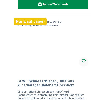
Aluminium gezogen, formstabil Rostfreies Blatt
In den Warenkorb
Angenietete Flüsterkante für leises Räumen Stabil,
langlebig und effizient Material- & Versandhinweise
Hochwertiges, rostfreies Aluminiumblatt Ergonomischer
Buchenholzstiel Versand per Paket, montagefertig
Langlebig und formstabil für viele Wintereinsätze Bereite
Nur 2 auf Lager!
dich optimal auf den Winter vor! Bestelle jetzt den SHW
Alu-Schneeräumer mit Flüsterkante und genieße
komfortables, effizientes und nahezu geräuschloses
Schneeräumen.
SHW - Schneeschieber „OBO“ aus
kunstharzgebundenem Pressholz
Mit dem SHW Schneeschieber „OBO“ wird
Schneeräumen einfach und komfortabel. Das robuste
Pressholzblatt und der ergonomische Buchenholzstiel
ermöglichen schnelles, rückenschonendes Arbeiten auf
Gehwegen, Einfahrten und kleinen Flächen.