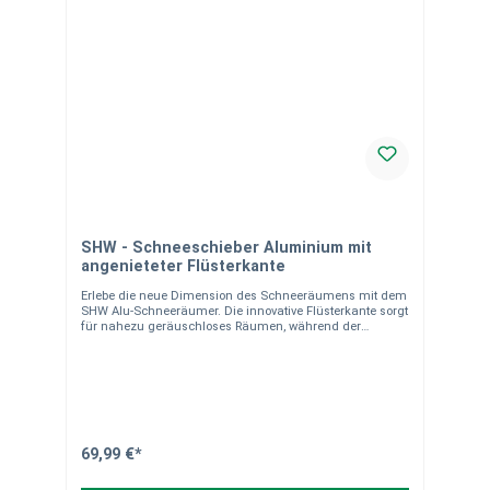
SHW - Schneeschieber Aluminium mit
angenieteter Flüsterkante
Erlebe die neue Dimension des Schneeräumens mit dem
SHW Alu-Schneeräumer. Die innovative Flüsterkante sorgt
für nahezu geräuschloses Räumen, während der
ergonomische Buchenholzstiel Rückenschmerzen
vorbeugt und effizientes Arbeiten ermöglicht.
Einsatzbereich Schneeräumen auf Gehwegen, Einfahrten,
Parkplätzen Perfekt für privaten und gewerblichen
Winterdienst Ideal für feuchten, nassen oder pulvrigen
Schnee Rückenschonendes und ergonomisches Arbeiten
bei allen Schneeverhältnissen Produkteigenschaften
Gewicht: ca. 2.200 g Blattmaße: 52 x 38 cm
69,99 €*
Buchenholzstiel 140 cm, gebogen Hochgezogene, 3-seitig
eingerollte Seitenränder ca. 9 cm hoch Nahtlos aus