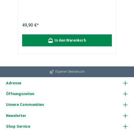
Einsatzbereich Schneeräumen auf privaten und
öffentlichen Flächen Effizient bei allen
Schneeverhältnissen Für Gehwege, Einfahrten und
Parkplätze Ideal für komfortables Winterarbeiten ohne
Anstrengung Produkteigenschaften Breite Blatt: 55 cm
Länge Blatt: 35 cm Gewicht: ca. 1.650 g Buchenholzstiel
49,90 €*
130 cm oder Ovalstiel 150 cm Blatt 5-fach verleimt,
kunstharzgebunden Klemmfix-Schnellbefestigung Nässe
unempfindlich & salzbeständig Material- &
In den Warenkorb
Versandhinweise Hochwertiges Pressholzblatt Stabiler
Buchenholzstiel Versand als Paket, montagefertig Robust
und langlebig für lange Wintersaisons Bestelle jetzt den
SHW Schneeschieber „OBO“ und räume Schnee
mühelos! Robust, langlebig und komfortabel – dein
Winter wird stressfrei.
Eigener Steinbruch
Adresse
Öffnungszeiten
Unsere Communities
Newsletter
Shop Service