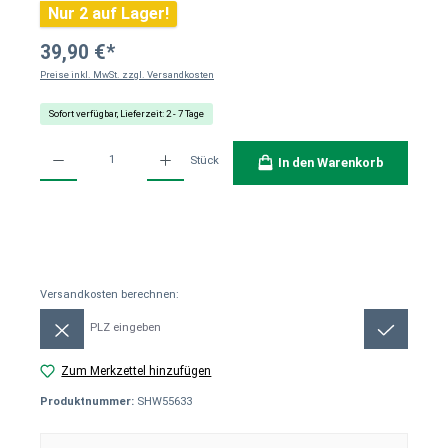
Nur 2 auf Lager!
39,90 €*
Preise inkl. MwSt. zzgl. Versandkosten
Sofort verfügbar, Lieferzeit: 2 - 7 Tage
Produkt Anzahl: Gib den gewünschten Wert ein oder benutze die Schaltflächen um die Anzahl
Stück
In den Warenkorb
Versandkosten berechnen:
Versandkosten berechnen:
Zum Merkzettel hinzufügen
Produktnummer:
SHW55633