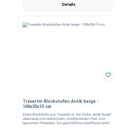
Reklamation.
Details
Travertin Blockstufen Antik beige -
100x35x15 cm
Diese Blockstufe aus Travertin in der Farbe „Antik Beige“
überzeugt mit natürlichem, mediterranem Flair und
typischem Porenbild. Die geschliffene Oberfläche wirkt
edel und zurückhaltend, während die offenporige
Struktur dem Stein seinen unverwechselbaren Charakter
verleiht. Travertin ist ein bewährter Naturstein für