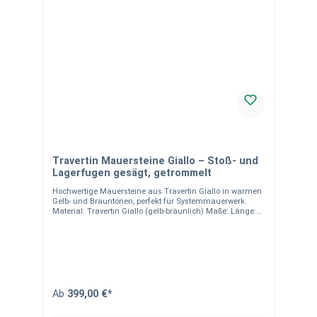
Travertin Mauersteine Giallo – Stoß- und
Lagerfugen gesägt, getrommelt
Hochwertige Mauersteine aus Travertin Giallo in warmen
Gelb- und Brauntönen, perfekt für Systemmauerwerk.
Material: Travertin Giallo (gelb-bräunlich) Maße: Länge:
20–60 cm Breite: 20 cm Höhen: 7,5 cm, 15 cm, 22,5 cm
Maßtoleranz: ±3 cm Bearbeitung: Längsseiten: gespalten
Stoß- und Lagerfugen: gesägt Oberfläche: getrommelt
Verpackung: Palettiert, sofort abholbereit
Systemmauerwerk: Ideal für den römischen Verband mit
variabler Gestaltungsmöglichkeit Hinweise: Travertin ist
nicht tausalzbeständig und nur bedingt frostsicher. Eine
fachgerechte Verlegung durch einen Fachbetrieb wird
Ab
399,00 €*
dringend empfohlen. Farbveränderungen und bräunliche
Adern sind gesteinstypisch und berechtigen nicht zur