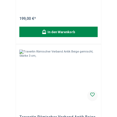
Außenanlagen, besonders beliebt bei der Gestaltung von
mediterran inspirierten Gärten und Terrassen. Die Stufe
ist ungespachtelt, was ihre Ursprünglichkeit betont –
eventuelle Lehmanhaftungen in den Poren sind möglich,
beeinträchtigen jedoch nicht die Qualität des Steins.
199,00 €*
Eigenschaften: Material: Travertin Naturstein Farbe: Antik
Beige – warm, mediterran, leicht wolkig Oberfläche:
geschliffen, nicht gespachtelt Format: ca. 100 x 35 x 15
In den Warenkorb
cm Charakteristische Poren und offene Struktur Robustes
Material mit natürlichem Charme Hinweis zum
Material:Offene Poren, Löcher und Lehmanhaftungen
sind typisch für Travertin und kein Reklamationsgrund.
Sie gehören zur natürlichen Beschaffenheit des Steins.
Mit der Zeit können sich lose Partikel aus den Poren
lösen – dies beeinflusst die Funktion und Haltbarkeit
nicht. Farb- und Strukturunterschiede, Einschlüsse oder
Quarzadern unterstreichen die Einzigartigkeit des
Materials. Oxidationsspuren durch Eisensulfide sind
naturgegeben.