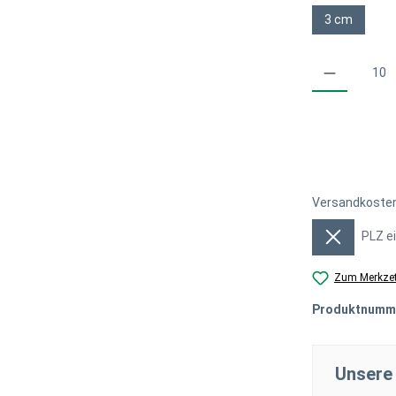
3 cm
Produkt Anzahl: G
Versandkosten
Versandkosten
Zum Merkzet
Produktnumm
Unsere 