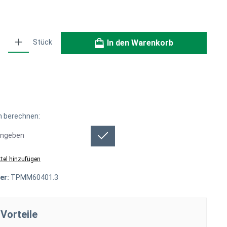
ib den gewünschten Wert ein oder benutze die Schaltflächen um die Anzahl zu erh
Stück
In den Warenkorb
 berechnen:
 berechnen:
tel hinzufügen
er:
TPMM60401.3
Vorteile