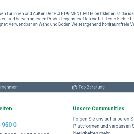
n für Innen und Außen Der PCI FT® MENT Mittelbettkleber ist die ide
keit und hervorragenden Produkteigenschaften bietet dieser Kleber h
en Natursteinen Ideal zum Ausgleichen von Unebenheiten im Boden Per
ich Produkteigenschaften: Stabiles Kleberbett: Kein Absacken von schweren,
a. 3 Stunden, beschleunigte Abbindezeit ca. 7 Stunden Leichte Verar
bei großen Mörtelbettdicken Dauernassfest und frostbeständig: Un
 °C Verformungsfähig einstellbar: Mit PCI Lastoflex wird eine Klassi
e: Grau Lieferform: 25-kg-Sack
In den Warenkorb
ernehmen
Top Beratung
eiten
Unsere Communities
Folgen Sie uns auf unseren S
 950 0
Plattformen und verpassen S
Neuigkeiten mehr.