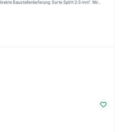
irekte Baustellenlieferung: Sorte Splitt 2-5 mm". Wir
das Schüttgut mit palettierten Baustoffen und anderen