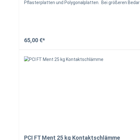
Pflasterplatten und Polygonalplatten. Bei größeren Bedarf 
füllen ebenfalls in Big Bag´s ab (zusätzliche Gebühren). 
Waren kombinieren können. Sprechen Sie uns, bei Bestellu
65,00 €*
PCI FT Ment 25 kg Kontaktschlämme