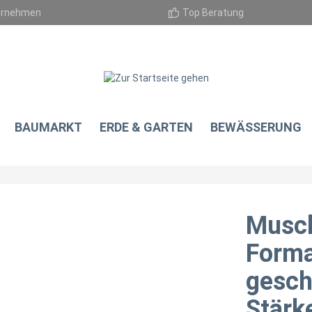
ernehmen
Top Beratung
BAUMARKT
ERDE & GARTEN
BEWÄSSERUNG
Musch
Forma
geschl
Stärk