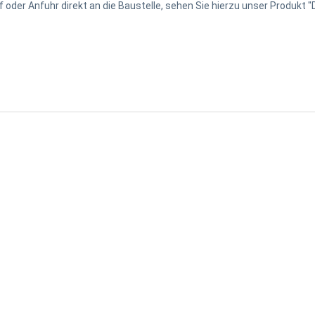
oder Anfuhr direkt an die Baustelle, sehen Sie hierzu unser Produkt "D
Hierdurch haben Sie den Vorteil, dass Sie mit einmaliger Anlieferung, 
ng direkt darauf an.
In den Warenkorb