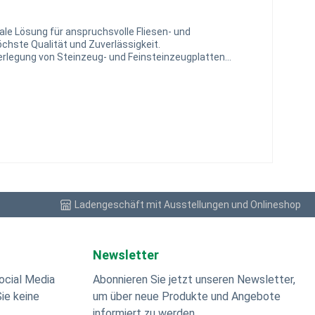
ale Lösung für anspruchsvolle Fliesen- und
öchste Qualität und Zuverlässigkeit.
fekt für die Verlegung auf Heizestrichen Verlegung von
beitung: Geschmeidige Konsistenz für einfache
iversell einsetzbar an Wand und Boden, innen und außen
fizierung C2E S2 nach DIN EN 12004 und 12002 erreicht
Ladengeschäft mit Ausstellungen und Onlineshop
Newsletter
ocial Media
Abonnieren Sie jetzt unseren Newsletter,
ie keine
um über neue Produkte und Angebote
informiert zu werden.