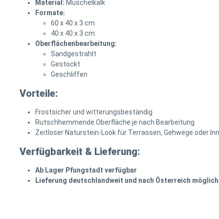
Material:
Muschelkalk
Formate:
60 x 40 x 3 cm
40 x 40 x 3 cm
Oberflächenbearbeitung:
Sandgestrahlt
Gestockt
Geschliffen
Vorteile:
Frostsicher und witterungsbeständig
Rutschhemmende Oberfläche je nach Bearbeitung
Zeitloser Naturstein-Look für Terrassen, Gehwege oder I
Verfügbarkeit & Lieferung:
Ab Lager Pfungstadt verfügbar
Lieferung deutschlandweit und nach Österreich möglich