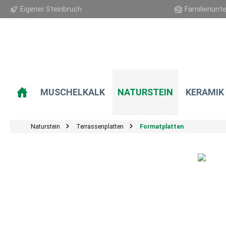
Eigener Steinbruch
Familienunt
springen
Zur Hauptnavigation springen
MUSCHELKALK
NATURSTEIN
KERAMIK
Naturstein
Terrassenplatten
Formatplatten
Bildergalerie überspringen