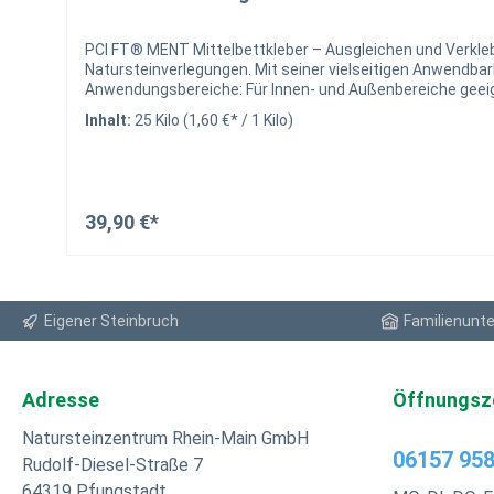
PCI FT® MENT Mittelbettkleber – Ausgleichen und Verklebe
Natursteinverlegungen. Mit seiner vielseitigen Anwendbar
Anwendungsbereiche: Für Innen- und Außenbereiche geeignet Verwendbar an Wand und Boden Weitestgehend hohlraumfreie Verlegung von Steinzeug- und Feinsteinzeugplatten
Geeignet für die Verlegung von verfärbungsunempfindlich
Inhalt:
25 Kilo
(1,60 €* / 1 Kilo)
Cotto und Betonwerksteinen mit großen Dickentoleranzen Verlegebettdicken von 2 bis 25 mm mögl
großformatigen Platten Komfortable Verarbeitungszeit: C
Handhabung Schwundarm: Keine Schwundspannungen, auch 
Tausalzbeständig Temperaturbeständig: Von –30 °C bis +80
Entspricht der Klassifizierung C2E nach DIN EN 12004 Farb
39,90 €*
Eigener Steinbruch
Familienunt
Adresse
Öffnungsz
Natursteinzentrum Rhein-Main GmbH
06157 958
Rudolf-Diesel-Straße 7
64319 Pfungstadt