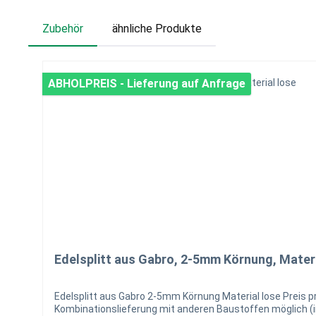
Zubehör
ähnliche Produkte
Produktgalerie überspringen
ABHOLPREIS - Lieferung auf Anfrage
Edelsplitt aus Gabro, 2-5mm Körnung, Materi
Edelsplitt aus Gabro 2-5mm Körnung Material lose Preis pro Tonne ab Lager Pfungstadt Verfüllung in Big möglich ( pro Verfüllung in Big Bag werden 20,-€ / zzgl. MwSt. berechnet)
Kombinationslieferung mit anderen Baustoffen möglich (immer im Big Bag verfüllt) Kleinmengen Abholung im Lager möglich