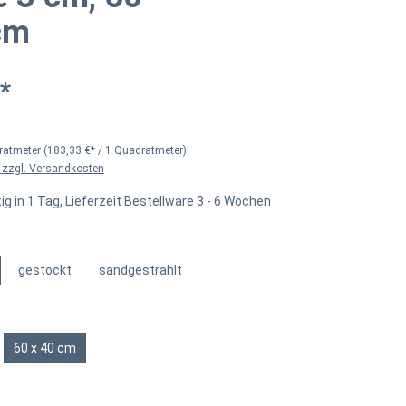
cm
*
ratmeter
(183,33 €* / 1 Quadratmeter)
. zzgl. Versandkosten
g in 1 Tag, Lieferzeit Bestellware 3 - 6 Wochen
uswählen
gestockt
sandgestrahlt
hlen
60 x 40 cm
tion ist zurzeit nicht verfügbar.)
len