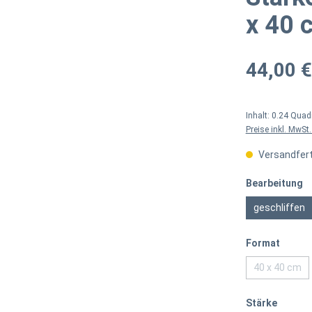
x 40 
44,00 €
Inhalt:
0.24 Quad
Preise inkl. MwSt
Versandferti
a
Bearbeitung
geschliffen
auswä
Format
40 x 40 cm
(Diese Op
auswäh
Stärke